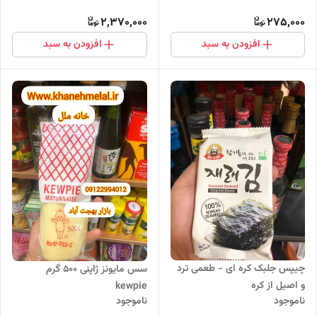
2,370,000
275,000
افزودن به سبد
افزودن به سبد
چیپس جلبک کره ای - طعمی ترد
سس مایونز ژاپنی 500 گرم
و اصیل از کره
kewpie
ناموجود
ناموجود