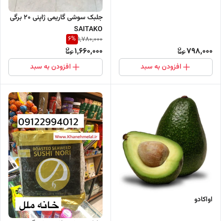
جلبک سوشی گاریمی ژاپنی 20 برگی
SAITAKO
6
%
1,780,000
1,660,000
798,000
افزودن به سبد
افزودن به سبد
اواکادو