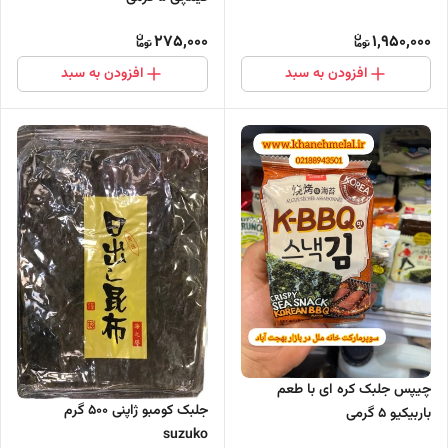
275,000
1,950,000
افزودن به سبد
افزودن به سبد
چیپس جلبک کره ای با طعم
جلبک کومبو ژاپنی 500 گرم
باربیکیو 5 گرمی
suzuko