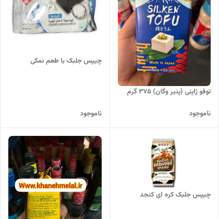
چیپس جلبک با طعم نمکی
توفو ژاپنی (پنیر وگان) 375 گرم
ناموجود
ناموجود
چیپس جلبک کره ای کنجد