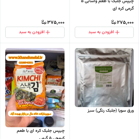
چیپس جلبک با طعم واسابی 5
گرمی کره ای
375,000
275,000
افزودن به سبد
افزودن به سبد
ورق سویا (جلبک رنگی) سبز
چیپس جلبک کره ای با طعم
کیمچی 5 گرمی