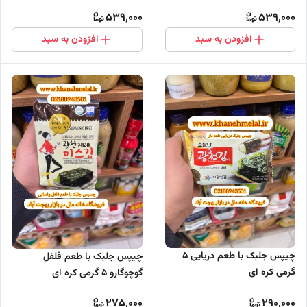
539,000
539,000
افزودن به سبد
افزودن به سبد
چیپس جلبک با طعم دریایی 5
چیپس جلبک با طعم فلفل
گرمی کره ای
گوچوگارو 5 گرمی کره ای
275,000
290,000