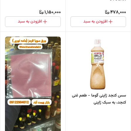
1,150,000
478,000
افزودن به سبد
افزودن به سبد
سس کنجد ژاپنی گوما - طعم غنی
کنجد، به سبک ژاپنی