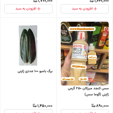
1,700,000
1,660,000
افزودن به سبد
افزودن به سبد
برگ بامبو ۱۰۰ عددی ژاپنی
سس کنجد میزکان ٢٥٠ گرمی
ژاپنی (گوما سس)
1,450,000
890,000