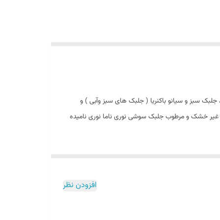
 مانند انواع جلبک قرمز ، جلبک سبز و سیانو باکنریا ( جلبک‌ های سبز وآبی ) و
هری آن به کاغذ شباهت دارد . نوع غیر خشک و مرطوب جلبک سوشی نوری ناما نوری نامیده
ین ، کره ، نیوزلند و انگلستان نیز کشت می‌ شود و به تازگی کشت آن در آمریکا
 از موادی است که مصرف بسیار بالایی در ژاپن دارد . از آنجایی که به رطوبت حساس
افزودن نظر