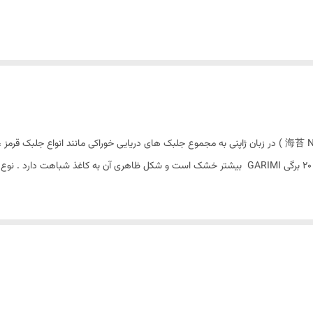
جلبک سوشی گاریمی ژاپنی 20 برگی GARIMI ( به ژاپنی : 海苔 Nori ) در زبان ژاپنی به مجموع جلبک های دریایی خوراکی
فراورده‌ های آنها گفته می‌ شود . جلبک سوشی گاریمی ژاپنی 20 برگی GARIMI بیشتر خشک است و شکل ظا
جلبک جلبک سوشی گاریمی ژاپنی 20 برگی GARIMI در فرهنگ غذایی ژاپن به دوره نارابر می‌ گردد . به غیر از ژاپن در چ
نیز آغاز شده‌ است . جلبک سوشی گاریمی ژاپنی 20 برگی GARIMI از نظر داشتن پروتئین و ویتامین بسیار غنی است و
خشک‌ کننده بسته‌ بندی می‌ شود .