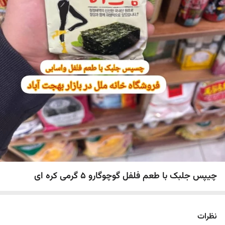
چیپس جلبک با طعم فلفل گوچوگارو 5 گرمی کره ای
نظرات