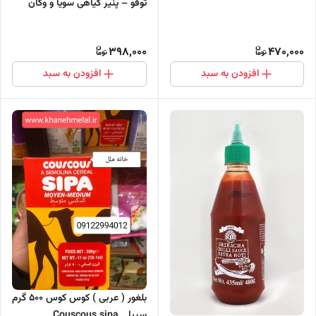
توفو – پنیر گیاهی سویا و وگان
398,000
470,000
افزودن به سبد
افزودن به سبد
بلغور ( عربی ) کوس کوس 500 گرم
سیپا _ Couscous sipa