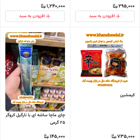
1,240,000
295,000
افزودن به سبد
افزودن به سبد
کیمشین
چای ماچا ساشه ای با نارگیل کروگر
۲۵ گرمی
145,000
735,000