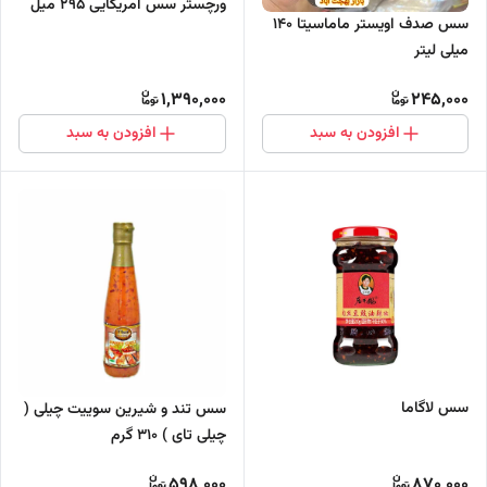
ورچستر سس آمریکایی ۲۹۵ میل
سس صدف اویستر ماماسیتا ۱۴۰
میلی لیتر
1,390,000
245,000
افزودن به سبد
افزودن به سبد
سس لاگاما
سس تند و شیرین سوییت چیلی (
چیلی تای ) 310 گرم
598,000
870,000