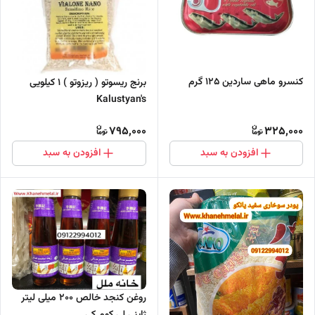
کنسرو ماهی ساردین 125 گرم
برنج ریسوتو ( ریزوتو ) 1 کیلویی
Kalustyan's
795,000
325,000
افزودن به سبد
افزودن به سبد
روغن کنجد خالص 200 میلی لیتر