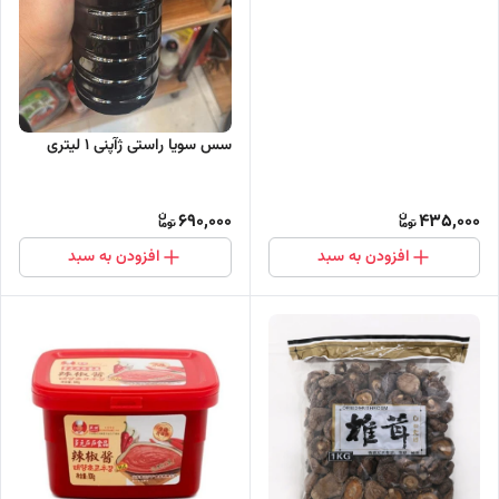
سس سویا راستی ژآپنی 1 لیتری
690,000
435,000
افزودن به سبد
افزودن به سبد