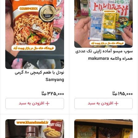
سوپ میسو آماده ژاپنی تک عددی
همراه واکامه makumara
نودل با طعم کیمچی 80 گرمی
Samyang
325,000
195,000
افزودن به سبد
افزودن به سبد