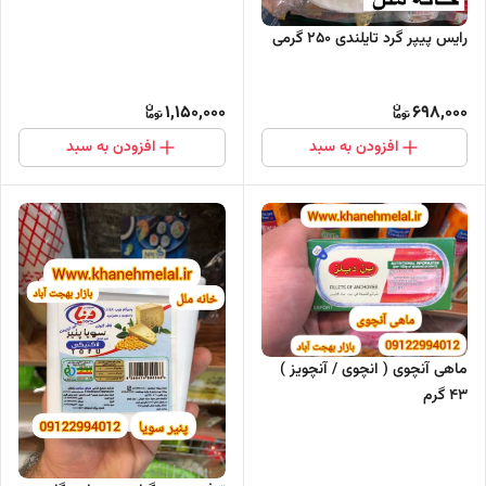
رایس پیپر گرد تایلندی ۲۵۰ گرمی
1,150,000
698,000
افزودن به سبد
افزودن به سبد
ماهی آنچوی ( انچوی / آنچویز )
۴۳ گرم