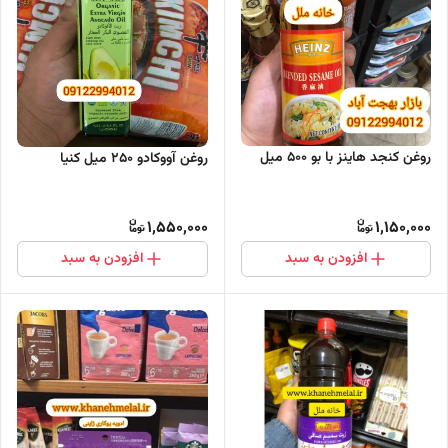
روغن کنجد هاینز با بو 500 میل
روغن آووکادو 250 میل کنیا
1,550,000
1,150,000
افزودن به سبد
افزودن به سبد