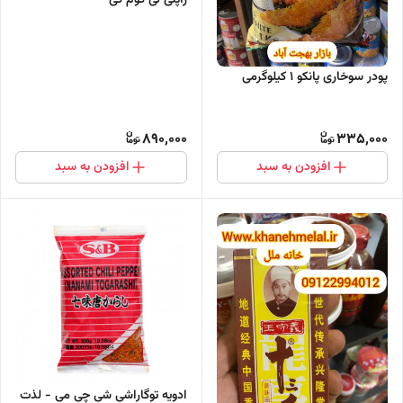
ژاپنی لی کوم کی
پودر سوخاری پانکو ١ کیلوگرمی
890,000
335,000
افزودن به سبد
افزودن به سبد
ادویه توگاراشی شی چی می - لذت