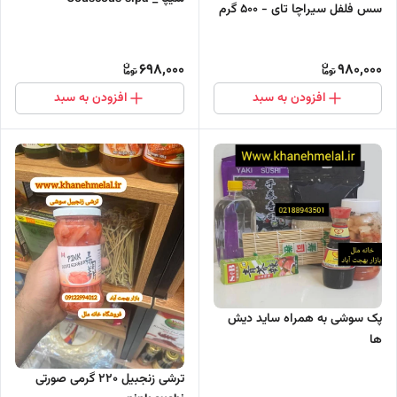
سس فلفل سیراچا تای - 500 گرم
698,000
980,000
افزودن به سبد
افزودن به سبد
پک سوشی به همراه ساید دیش
ها
ترشی زنجبیل 220 گرمی صورتی