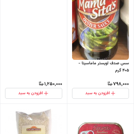
سس صدف اویستر ماماسیتا -
405 گرم
1,250,000
798,000
افزودن به سبد
افزودن به سبد