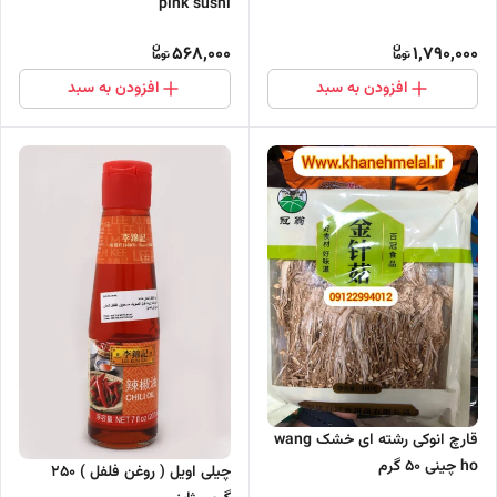
pink sushi
568,000
1,790,000
افزودن به سبد
افزودن به سبد
قارچ انوکی رشته ای خشک wang
ho چینی 50 گرم
چیلی اویل ( روغن فلفل ) ۲۵۰