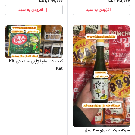
1,390,000
245,000
افزودن به سبد
افزودن به سبد
کیت کت ماچا ژاپنی 10 عددی Kit
Kat
سرکه مرکبات یوزو ٢٠٠ میل