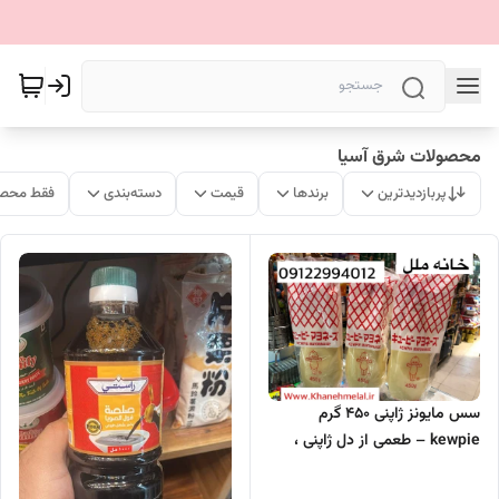
محصولات شرق آسیا
پربازدیدترین
برندها
قیمت
دسته‌بندی
فقط محصو
سس مایونز ژاپنی 450 گرم
kewpie – طعمی از دل ژاپنی ،
تحویل سریع