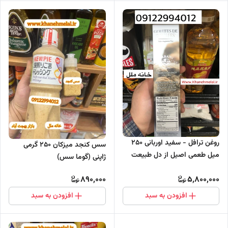
روغن ترافل - سفید اوربانی 250
سس کنجد میزکان ٢٥٠ گرمی
میل طعمی اصیل از دل طبیعت
ژاپنی (گوما سس)
ایتالیا
890,000
5,800,000
افزودن به سبد
افزودن به سبد