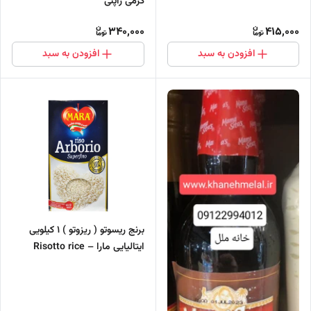
گرمی ژاپنی
340,000
415,000
افزودن به سبد
افزودن به سبد
برنج ریسوتو ( ریزوتو ) ۱ کیلویی
ایتالیایی مارا – Risotto rice
Italian