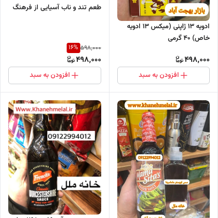
طعم تند و ناب آسیایی از فرهنگ
ژاپن
ادویه 13 ژاپنی (میکس ۱۳ ادویه
خاص) 40 گرمی
16
%
598,000
498,000
498,000
افزودن به سبد
افزودن به سبد