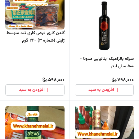
گلدن کاری قرص کاری تند متوسط
ژاپنی (شماره 3) ۲۴۰ گرم
سرکه بالزامیک ایتالیایی مدونا -
500 میلی لیتر
598,000
798,000
افزودن به سبد
افزودن به سبد