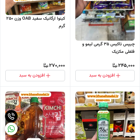
کینوا ارگانیک سفید OAB وزن 250
گرم
چیپس تاکیس 35 گرمی لیمو و
فلفلی مکزیک
270,000
245,000
افزودن به سبد
افزودن به سبد