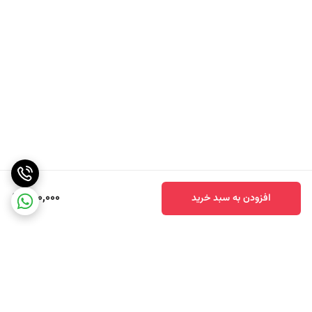
گوچوچانگ تقریبا در تمام غذا های کره ای با میزان تندی مختلف
وجود دارد . حتی این چاشنی را با سس مایونز ترکیب می کنند و به
عنوان یک چاشنی جدید برای ماهی مرکب خشک استفاده می کنند.
طرز تهیه رب فلفل
برای تهیه رب فلفل بنا بر نوع سلیقه خود تان و با توجه به میزان تندی
مورد انتظار تان می توانید از فلفل های قرمز تند ، فلفل شیرین یا
فلفل دلمه ای استفاده کنید.
980,000
افزودن به سبد خرید