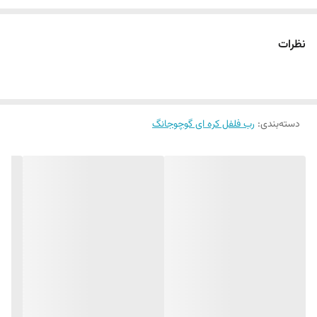
تخمیر شده (
، پودر برنج چسبناک (
و نمک
sssalgaru )
mejugaru )
ساخته شده است .
نظرات
روش سنتی برای تهیه گوچوجانگ بین سه تا شش ماه طول می
کشد . این رب در یک گلدان سفالی ذخیره می شود و در آفتاب
دسته‌بندی
:
رب فلفل کره ای گوچوجانگ
کاملیه عمل می آید .
این سس طعمی عمیق و غنی شبیه گوجه‌ فرنگی دارد . شیرین ،
ترش و تند همه در یک ! اما ممکن است شما را متعجب کند که طعم
آن در واقع چقدر پیچیده است .این سس
از جمله پر مصرف ترین و
خوش طعم ترین چاشنی های کره ای است . غذا های کره ای بسیار
معروف هستند ؛