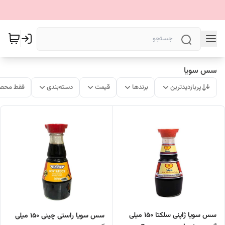
سس سویا
پربازدیدترین
برندها
قیمت
دسته‌بندی
فقط محصو
سس سویا ژاپنی سلکتا 150 میلی
سس سویا راستی چینی 150 میلی