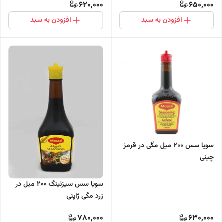
620,000
650,000
افزودن به سبد
افزودن به سبد
سویا سس 200 میل مگی در قرمز
چینی
سویا سس سیزنینگ 200 میل در
زرد مگی ژاپنی
780,000
630,000