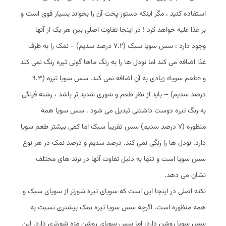
استفاده کنید ، مگر اینکه دستور پخت آن را بخواند بسیار قوی است و
بر غذا غلبه خواهد کرد ! در اینجا تفاوت اصلی بین هر یک از آنها
وجود دارد : سس سویا سبک (7.2 درصد سدیم) - نمک را به ظرف
غذا اضافه می کند اما نودل ها را به رنگ ماها گونی تیره رنگ نمی کند
و «طعم سویا» زیادی به آن اضافه نمی کند. سس سویا تیره (9.3
درصد سدیم) – باید از نظر طعم و شوری شدید تر باشد ، رشته فرنگی
به رنگ تیره دوست داشتنی تبدیل می شود . سس سویا همه
منظوره (7 درصد سدیم) سس تقریباً سبک اما کمی بیشتر طعم سویا
دارد. نودل ها را رنگی نمی کند. درصد سدیم و درصد نمک در هر نوع
سس سویا است و تنها به دلیل تفاوت آنها در برند های مختلف
نشان می دهد.
نکته اصلی در اینجا این است که سویای تیره شورتر از سویای سبک و
همه منظوره است. اگرچه سس سویا تیره نمک بیشتری نسبت به
سس سویا روشن دارد، اما سس سویای روشن مزه شورتری دارد. این