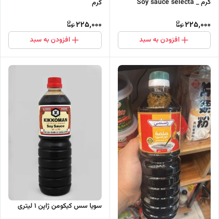
گرم _ Soy sauce selecta
گرم
225,000
225,000
افزودن به سبد
افزودن به سبد
سویا سس کیکومن ژاپن 1 لیتری