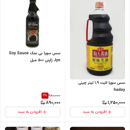
سس سویا بی نمک Soy Sauce
Jyn ژاپنی 500 میل
سس سویا لایت 1.9 لیتر چینی
haday
9
%
980,000
890,000
1,250,000
افزودن به سبد
افزودن به سبد