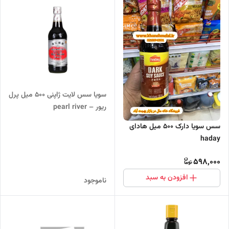
سویا سس لایت ژاپنی 500 میل پرل
ریور – pearl river
سس سویا دارک 500 میل هادای
haday
598,000
افزودن به سبد
ناموجود