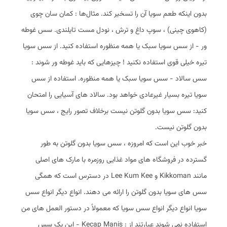
بدون اینکه طعم سویا آن را تسخیر کند. مثال‌ها : کمان سان چوی
(کاهوی چینی) ، سوپ داغ و ترش ، نودل مست تایلندی. سس غوطه
ور - از سس سویا سبک یا همه منظوره استفاده کنید. از سس سویا
تیره خیلی قوی استفاده نکنید ! چیزهایی که باید غوطه ور شوند :
سس سالاد - سس سویا سبک یا همه منظوره. استفاده از سس
سویا تیره بسیار غیرعادی خواهد بود. سالاد های آسیایی را امتحان
کنید: سس سویا بدون گلوتن نیست برخلاف تصور رایج ، سس سویا
بدون گلوتن نیست.
خبر خوب این است که امروزه ، سس سویا بدون گلوتن به طور
گسترده در فروشگاه های مواد غذایی روزمره با مارک های اصلی
مانند Kikkoman و Lee Kum Kee در دسترس است که همگی
سس های سویا بدون گلوتن را ارائه می دهند. انواع دیگر انواع سس
سویا انواع دیگر انواع سس سویا که معمولاً در دستور العمل های من
استفاده نمی شوند عبارتند از : ‏Kecap Manis - این یک سس