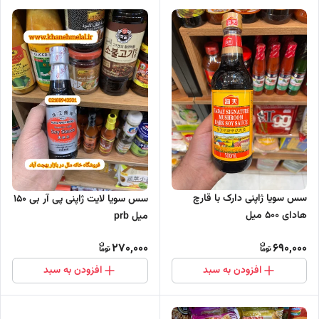
سس سویا ژاپنی دارک با قارچ
سس سویا لایت ژاپنی پی آر بی 150
هادای 500 میل
میل prb
270,000
690,000
افزودن به سبد
افزودن به سبد