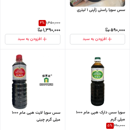
سس سویا راستی ژآپنی 1 لیتری
4
%
1,450,000
1,390,000
590,000
افزودن به سبد
افزودن به سبد
سویا سس دارک هپی مام 1000
سس سویا لایت هپی مام 1000
میلی گرم
میلی گرم چینی
5
%
690,000