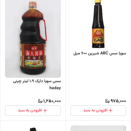
سویا سس ABC شیرین 600 میل
سس سویا دارک 1.9 لیتر چینی
haday
1,250,000
975,000
افزودن به سبد
افزودن به سبد