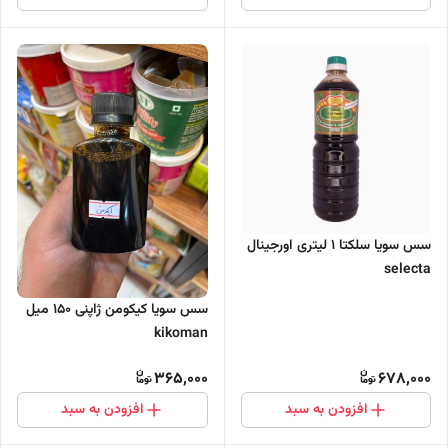
سس سویا سلکتا ۱ لیتری اورجینال
selecta
سس سویا کیکومن ژاپنی 150 میل
kikoman
365,000
678,000
افزودن به سبد
افزودن به سبد