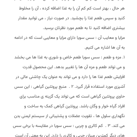
هر حال ، بهتر است کم‌ کم آن را به غذا اضافه کرده ، آن را مخلوط
کنید و سپس طعم غذا را بچشید. در صورت نیاز ، می ‌توانید مقدار
بیشتری اضافه کنید تا به طعم مورد نظرتان برسید.
مزایا و معایب آن : سس سویا دارای مزایا و معایبی است که در ادامه
به آن ها اشاره می ‌کنیم.
1. مزه و طعم : سس سویا طعم خاص و شوری به غذا ها می ‌بخشد
و می ‌تواند طعم و مزه آن ها را تغییر بدهد. این محصول قدرت
افزایش طعم غذا ها را دارد و می ‌تواند به عنوان یک چاشنی عالی در
آشپزی مورد استفاده قرار گیرد. 2 . منبع پروتئین گیاهی : این سس
حاوی پروتئین گیاهی است که می ‌تواند یک گزینه ‌ی مناسب برای
افراد گیاه ‌خوار و وگان باشد. پروتئین گیاهی کمک به ساخت و
نگهداری سلول ‌ها ، تقویت عضلات و پشتیبانی از سیستم ایمنی بدن
می ‌کند. 3 . کم کالری و چربی : سس سویا در مقایسه با برخی سس‌
های دیگر کمترین میزان چربی و کالری را دارد. این به معنی آن است