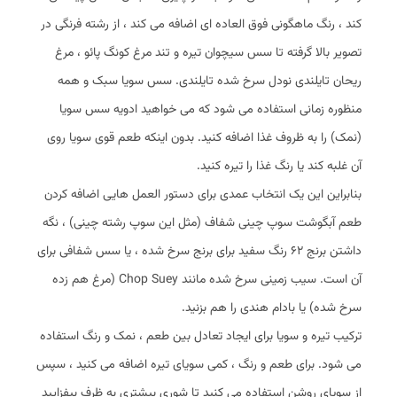
کند ، رنگ ماهگونی فوق العاده ای اضافه می کند ، از رشته فرنگی در
تصویر بالا گرفته تا سس سیچوان تیره و تند مرغ کونگ پائو ، مرغ
ریحان تایلندی نودل سرخ شده تایلندی. سس سویا سبک و همه
منظوره زمانی استفاده می شود که می خواهید ادویه سس سویا
(نمک) را به ظروف غذا اضافه کنید. بدون اینکه طعم قوی سویا روی
آن غلبه کند یا رنگ غذا را تیره کنید.
بنابراین این یک انتخاب عمدی برای دستور العمل هایی اضافه کردن
طعم آبگوشت سوپ چینی شفاف (مثل این سوپ رشته چینی) ، نگه
داشتن برنج 62 رنگ سفید برای برنج سرخ شده ، یا سس شفافی برای
آن است. سیب زمینی سرخ شده مانند Chop Suey (مرغ هم زده
سرخ شده) یا بادام هندی را هم بزنید.
ترکیب تیره و سویا برای ایجاد تعادل بین طعم ، نمک و رنگ استفاده
می شود. برای طعم و رنگ ، کمی سویای تیره اضافه می‌ کنید ، سپس
از سویای روشن استفاده می‌ کنید تا شوری بیشتری به ظرف بیفزایید