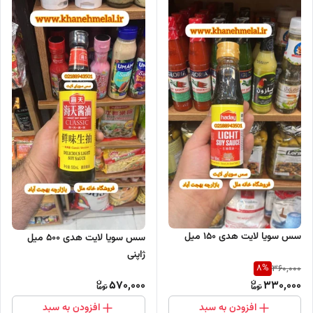
سس سویا لایت هدی ۱۵۰ میل
سس سویا لایت هدی 500 میل
ژاپنی
8
%
360,000
570,000
330,000
افزودن به سبد
افزودن به سبد