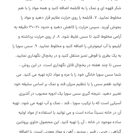
شکر قهوه‌ ای و نمک را به قابلمه اضافه کنید و همه مواد را با هم
مخلوط نمایید. 7. قابلمه را روی حرارت ملایم قرار دهید و مواد را
بجوش آورید. سپس حرارت را کاهش دهید و حدود 20-30 دقیقه به
آرامی مخلوط کنید تا سس غلیظ شود. 8. از روی حرارت برداشته و
آبلیمو یا آب لیموترش را اضافه کنید و مخلوط نمایید. 9. سس سویا را
به یک بطری یا قوطی تمیز منتقل کنید و در یخچال نگهداری نمایید.
سس تا چند هفته در یخچال قابل نگهداری است. در این روش ،
شما سس سویا خانگی خود را با مزه و مواد تازه تهیه می ‌کنید. می
‌توانید طعم سس را با تنظیم میزان قند و نمک بر اساس سلیقه خود
تغییر دهید. نتیجه گیری سس سویا یک ادویه محبوب در آشپزی
آسیایی است که با ترکیب سویا ، قند ، نمک و آب تهیه می ‌شود. تهیه
آن در خانه نسبتاً ساده است و می ‌توانید با استفاده از مواد اولیه
ساده موجود در خانه ، آن را تهیه کنید. این محصول حاوی پروتئین
گیاهی ، چربی ، فیبر ، سدیم ، آهن و مواد معدنی است. با اضافه