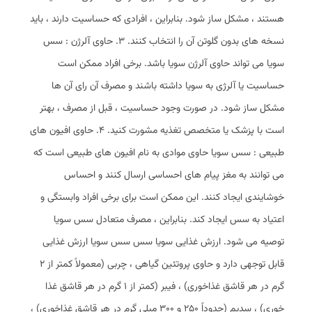
هستند ، مشکل ساز شود. بنابراین ، افرادی که حساسیت دارند ، باید
نسخه‌ های بدون گلوتن آن را انتخاب کنند. 3. حاوی آلرژن : سس
سویا می‌ تواند حاوی آلرژن سویا باشد. برخی افراد ممکن است
حساسیت یا آلرژی به سویا داشته باشند و مصرف آن رای آن ها
مشکل ساز شود. در صورت وجود حساسیت ، قبل از مصرف ، بهتر
است با پزشک یا متخصص تغذیه مشورت کنید. 4. حاوی افیون‌ های
طبیعی : سس سویا حاوی موادی به نام افیون ‌های طبیعی است که
می ‌توانند به مغز پیام ‌های احساسی ارسال کنند و احساس
خوشایندی ایجاد کنند. این ممکن است برای برخی افراد وابستگی و
اعتیاد به سس ایجاد کند. بنابراین ، مصرف متعادل سس سویا
توصیه می‌ شود. ارزش غذایی سویا سس سس سویا ارزش غذایی
قابل توجهی دارد و حاوی پروتئین گیاهی ، چربی (معمولاً کمتر از 2
گرم در هر قاشق غذاخوری) ، فیبر (کمتر از 1 گرم در هر قاشق غذا
خوری) ، سدیم (حدوداً 250 و 300 میلی‌ گرم در هر قاشق غذاخوری) ،