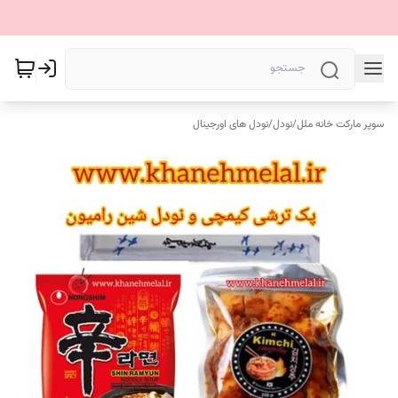
سوپر مارکت خانه ملل
/
نودل
/
نودل های اورجینال