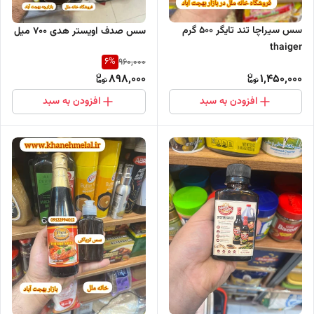
سس سیراچا تند تایگر 500 گرم
سس صدف اویستر هدی ۷۰۰ میل
thaiger
6
%
960,000
898,000
1,450,000
افزودن به سبد
افزودن به سبد