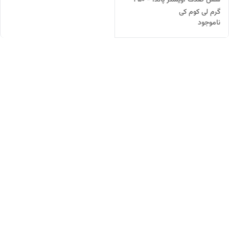
سس صدف اویستر پاندا - 250
گرم لی کوم کی
ناموجود