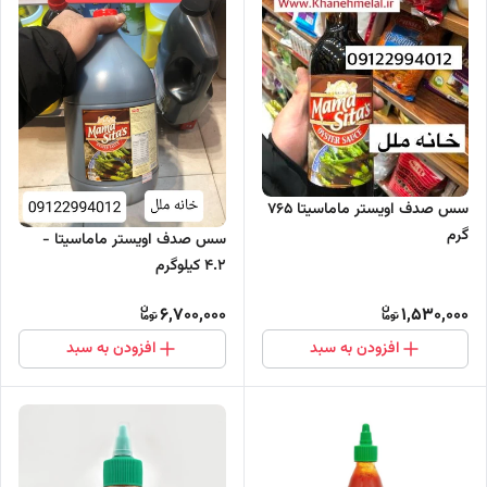
سس صدف اویستر ماماسیتا 765
گرم
سس صدف اویستر ماماسیتا -
4.2 کیلوگرم
6,700,000
1,530,000
افزودن به سبد
افزودن به سبد