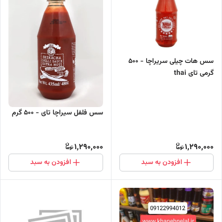
سس هات چیلی سریراچا - ۵۰۰
گرمی تای thai
سس فلفل سیراچا تای - 500 گرم
1,290,000
1,290,000
افزودن به سبد
افزودن به سبد