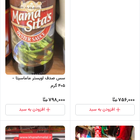
سس صدف اویستر ماماسیتا -
405 گرم
798,000
756,000
افزودن به سبد
افزودن به سبد