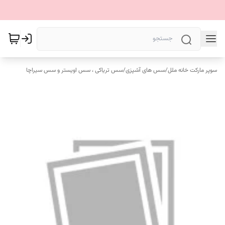
سوپر مارکت خانه ملل
/
سس های آشپزی
/
سس تریاکی ، سس اویستر و سس سیراچا