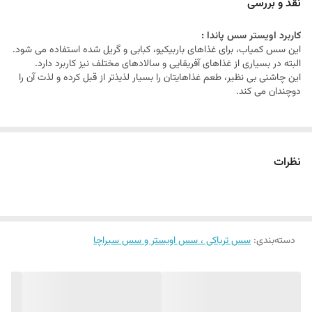
نقد و بررسی
استفاده می‌شود و
به دلیل طعم تلخ و ترش ملایمی که دارد، به غذاها طعم و
کاربرد اویستر سس پاندا :
تازگی می‌بخشد.
این سس کمیاب، برای غذاهای باربیکیو، کبابی و گریل شده استفاده می شود.
سس صدف پاندا که از
عصاره‌های منتخب
صدف است . طعمی قوی ورنگی
البته در بسیاری از غذاهای آفریقایی و سالادهای مختلف نیز کاربرد دارد.
این چاشنی بی نظیر، طعم غذاهایتان را بسیار لذیذتر از قبل کرده و لذت آن را
غنی دارد که اویستر سس پاندا را به یک سس همه منظوره ایده‌آل برای
دوچندان می کند.
مرینیت کردن یا سرخ کردنی تبدیل می‌کند.
نظرات
دسته‌بندی
:
سس تریاکی ، سس اویستر و سس سیراچا