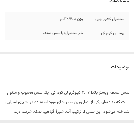
مشخصات
محصول کشور چین
وزن :۲/۲۰۰ گرم
برند: لی کوم کی
نام محصول: یا سس صدف
توضیحات
سس صدف اویستر پاندا 2.27 کیلوگرم لی کوم کی یک سس محبوب و متنوع
است که به عنوان یکی از اصلی‌ترین سس‌های مورد استفاده در آشپزی آسیایی
شناخته می‌شود. این سس از ترکیب آب، شیرهٔ گیاهی، نمک، شربت ذرت،
عصارهٔ صدف‌ها و
گیاهان ادویه‌ای
تهیه می‌شود.سس صدف طعم و مزهٔ غنی و
سالمی دارد، معمولاً در مناطقی مانند چین، هنگ کنگ، تایلند، ویتنام و مالزی