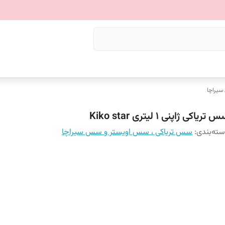
سیراچا
 تریاکی ژاپنی ۱ لیتری Kiko star
ته‌بندی
:
سس تریاکی ، سس اویستر و سس سیراچا