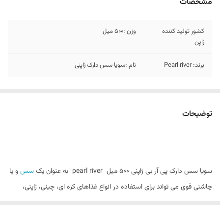
مشخصات
کشور تولید کننده
وزن :۵۰۰ میل
ژاپن
برند: Pearl river
نام :سویا سس دارک ژاپنی
توضیحات
سویا سس دارک پی آر بی ژاپنی 500 میل pearl river به عنوان یک
سس
و یا
چاشنی قوی می تواند برای استفاده در انواع غذاهای کره ای، چینی، ژاپنی،
تایلندی و همچنین مارینیت کردن گوشت، مرغ و سالاد به کار رود. سس
سویا یکی از مشهورترین و پرطرفدارترین سس‌های مورداستفاده در آشپزی