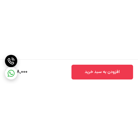
هم در ژاپن، کره، اندونزی و در سرتاسر آسیای جنوب شرقی درست می‌شدند.
سویا سس نخستین بار در قرن هفدهم میلادی به‌واسطه‌ی معاملات
هلندی‌ها و ژاپنی‌ها وارد اروپا شد.
598,000
افزودن به سبد خرید
معرفی سویا سس دارک پی آر بی ژاپنی 500 میل pearl river و کاربرد انواع
سویا سس های چینی و ژاپنی وکره جنوبی
سویا سس دارک ژاپنی 500 میل پرل ریور – pearl river یکی از پرکاربردترین