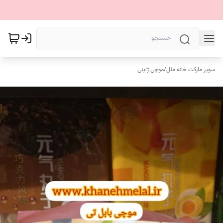
سوپر مارکت خانه ملل
/
موچی ژاپنی