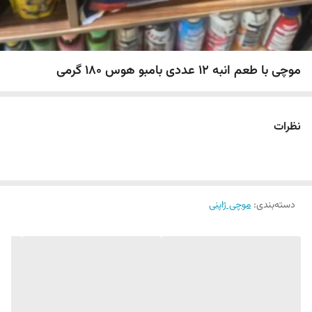
موچی با طعم انبه 12 عددی بامبو هوس 180 گرمی
نظرات
دسته‌بندی
:
موچی ژاپنی