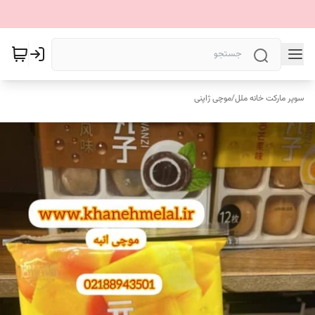
سوپر مارکت خانه ملل
/
موچی ژاپنی