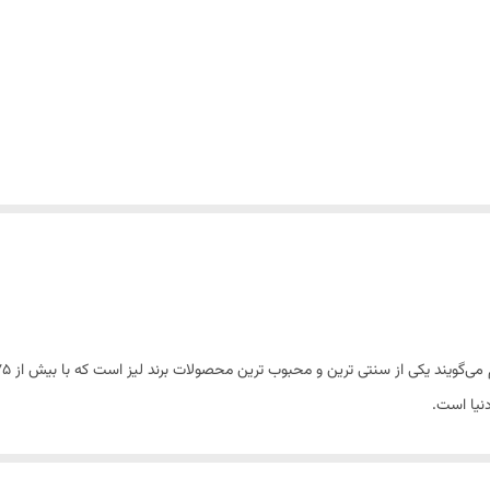
نیا است.
ه‌ای در سراسر دنیا شناخته شد و در حال حاضر به یکی از برندهای معروف و محبوب در صنعت
یب زمینی ،آرد برنج و نشاسته گندم تولید می‌شود به همین خاطر چیپس های لیز د