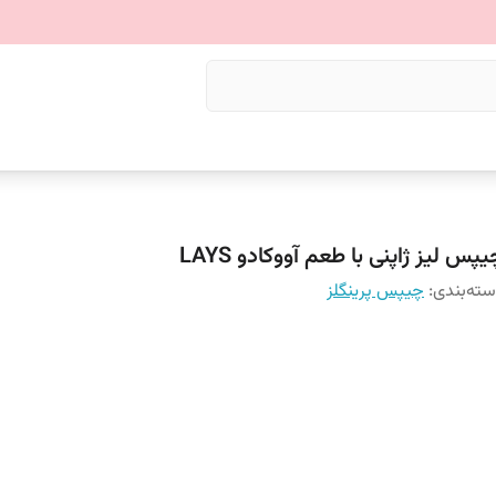
پس لیز ژاپنی با طعم آووکادو LAYS
ته‌بندی
:
چیپس پرینگلز