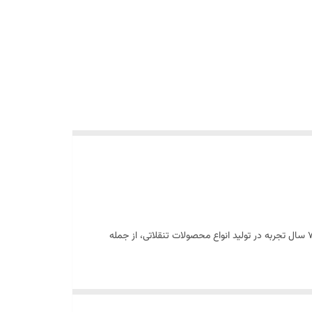
چیپس لیز ژاپنی با طعم آووکادو LAYS که به آن آووکادو هم می‌گویند یکی از سنتی ترین و محبوب ترین محصولات برند لیز است که با بیش از ۷۵ سال تجربه در تولید انواع محصولات تنقلاتی، از جمله
 تنقلات تبدیل شده است .چیپس لیز آووکادو از ورقه های برش
ر اندازه های یکسانی هستند.