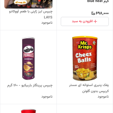
گرم blue heat
چیپس لیز ژاپنی با طعم آووکادو
698,000
LAYS
افزودن به سبد
ناموجود
پفک پنیری استوانه ای مستر
چیپس پرینگلز باربیکیو - 160 گرم
کریپس بدون گلوتن
ناموجود
ناموجود