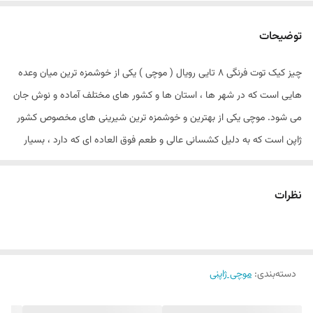
توضیحات
چیز کیک توت فرنگی 8 تایی رویال ( موچی ) یکی از خوشمزه‌ ترین میان وعده‌
هایی است که در شهر ها ، استان‌ ها و کشور های مختلف آماده و نوش جان
می‌ شود. موچی یکی از بهترین و خوشمزه‌ ترین شیرینی‌ های مخصوص کشور
ژاپن است که به دلیل کشسانی عالی و طعم فوق‌ العاده‌ ای که دارد ، بسیار
مورد توجه قرار گرفته است . موچی با استفاده از مواد مختلف به روش‌ های
متفاوت آماده می‌ شود . چنانچه دوست دارید یک موچی با کشسانی عالی
نظرات
تهیه کنید ، دانستن این روش‌ ها می‌ تواند به شما کمک کند
موچی یک کیک برنج چسبنده ژاپنی است که هم در غذا های شور و هم
شیرین استفاده می شود.
دسته‌بندی
:
موچی ژاپنی
موچی معمولاً از “ برنج شیرین ” ( که به آن برنج موچی نیز گفته می شود و در
واقع به خودی خود شیرین نیست) پخته و کوبیده می شود تا به خمیری تبدیل