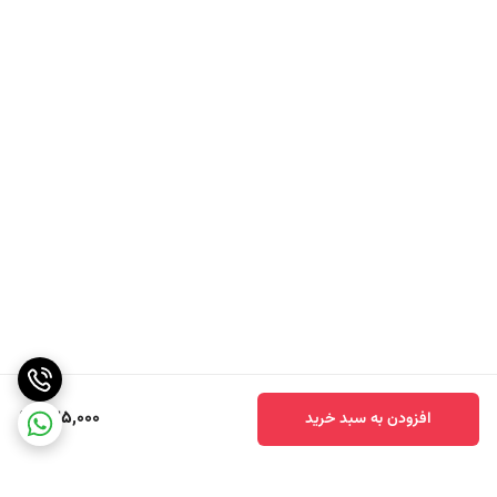
- حفظ طعم و ارزش غذایی: فرآوری این محصول به گونه‌ای انجام شده که
مواد مغذی و طعم طبیعی آرتیشو حفظ شود.
- راحتی استفاده: آماده بودن کنسرو، زمان آماده‌سازی غذا را کاهش داده و
استفاده از آن را آسان می‌کند.
- ماندگاری بالا: با توجه به بسته‌بندی اصولی، این کنسرو بدون نیاز به
افزودنی‌های مصنوعی، ماندگاری طولانی دارد.
کاربرد های این محصول در آشپزی
1. سالاد ها : کنگر فرنگی گزینه‌ ای عالی برای سالاد های مدیترانه‌ ای است و با
سبزیجات دیگر ترکیب خوشایندی ایجاد می‌ کند .
2 . پیش‌ غذا ها : می‌ توان از آن به‌عنوان یک پیش‌غذای سالم همراه با سس‌
های متنوع استفاده کرد .
3 . پیتزا و غذا های ایتالیایی : کنگر فرنگی یک ماده محبوب در تهیه پیتزا ،
635,000
افزودن به سبد خرید
پاستا و دیگر غذا های ایتالیایی است.
4 . خوراک‌ ها : ترکیب آرتیشو با مرغ ، ماهی یا سایر سبزیجات یک وعده