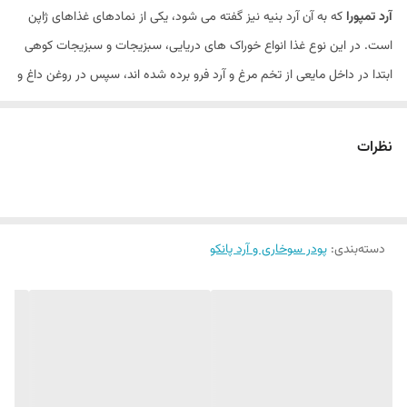
آرد تمپورا
که به آن آرد بنیه نیز گفته می شود، یکی از نمادهای غذاهای ژاپن
است. در این نوع غذا انواع خوراک‌ های دریایی، سبزیجات و سبزیجات کوهی
ابتدا در داخل مایعی از تخم مرغ و آرد فرو برده شده اند، سپس در روغن داغ و
فراوان سرخ می‌شوند و برای چاشنی از سس سویا استفاده می‌شود. ویژگی
اصلی
آرد تمپورا پانکو
شکل نرم و پودری آن است که به غذا بافتی نرم همراه با
نظرات
تردی می دهد. این آرد با تکنولوژی های جدید پخت و خشک کردن، تولید می
شود. مواد اولیه در تولید آرد تمپورا از بهترین و مرغوب ترین مواد اولیه می
باشد.
دسته‌بندی
:
پودر سوخاری و آرد پانکو
طریقه مصرف آرد سوخاری تمپورا پانکو