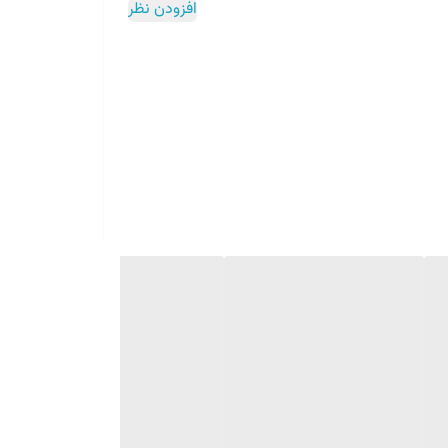
افزودن نظر
 آب) گلوکز و فروکتوز هست. این فرآیند باعث تبدیل نشاسته ذرت
یع غذایی، نوشیدنی‌ها، شیرینی‌پزی و تولید آبمیوه‌ها به
ز غذا دارند. که شامل: