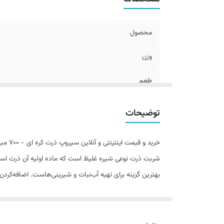
محصول
وزن
طعم
توضیحات
خرید و قیمت اینترنتی و آنلاین سیروپ ذرت کره ای - 700 میل با ارسال سریع و رایگان با عضویت در باشگاه مشتریان از تخفیفات ویژه خانه ملل برخوردار شوید.
شربت ذرت نوعی شیره غلیظ است که ماده اولیه آن ذرت است
بهترین گزینه برای تهیه آب‌نبات و شیرینی‌هاست. اضافه‌کرد
سیروپ ذرت ، شربتی غلیظ است که از
نشاسته ذرت
تهیه می
البته
سیروپ ذرت
در مقایسه با شیره شکر کم شیرین تر ا
و به علت تغییرات دما کریستاله می شوند.