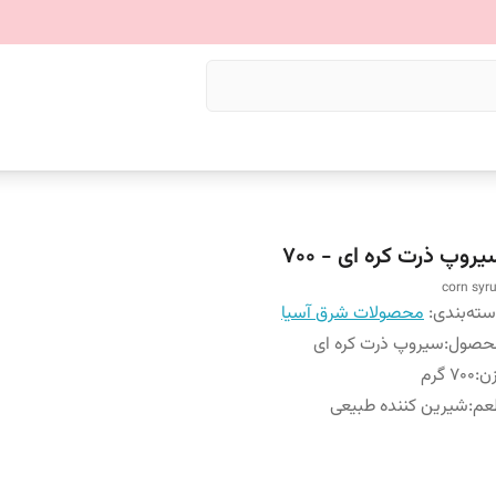
روپ ذرت کره ای - 700
corn syr
ته‌بندی
:
محصولات شرق آسیا
حصول
:
سیروپ ذرت کره ای
ن
:
700 گرم
عم
:
شیرین کننده طبیعی