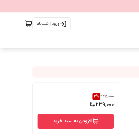
ورود | ثبت‌نام
2
%
245,000
239,000
افزودن به سبد خرید