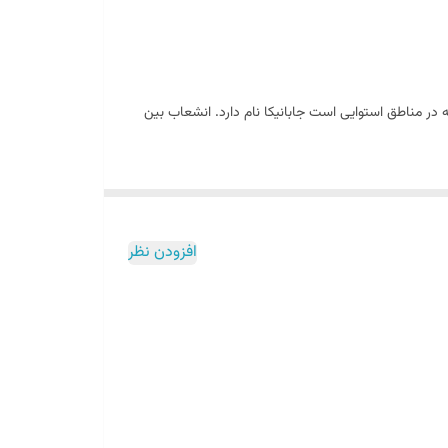
 در مناطق استوایی است جابانیکا نام دارد. انشعاب بین
پختن برنج آب زیادی را جذب کرده و پختهٔ آن نرم و براق
 ژاپنی 500 گرمی)
افزودن نظر