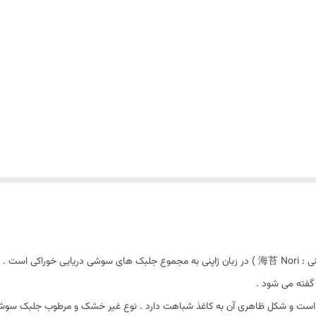
جلبک سوشی نوری YAKI SUSHI PREMIUM ( به ژاپنی : 海苔 Nori ) در زبان ژاپنی به مجموع جلبک های 
گفته می‌ شود .