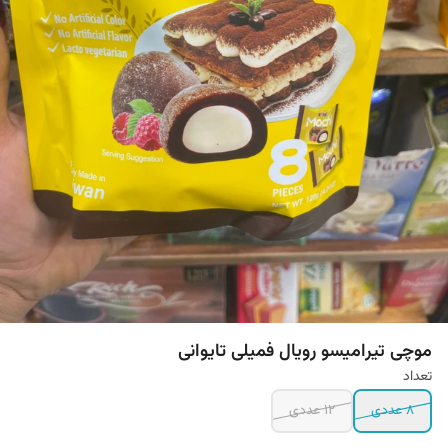
موچی تیرامیسو رویال فمیلی تایوانی
تعداد
۸ عددی
۱۲ عددی