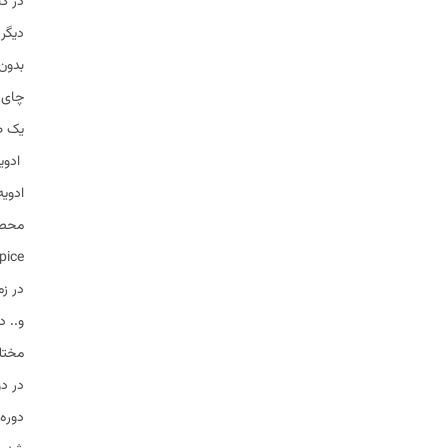
در کا
دیگر 
چای 
یک ط
ادویه جات
ادویه
محصول
ra spice
در زم
و.. د
مختل
در دو
دوره