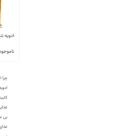
ادویه تندور
ناموجود
چرا ا
کابین
بی ن
غذای