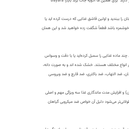
نیست. ذهن، چشم، زبان و تک تک سلول های ما به چیزی فراتر از یک لقمه معمولی نیاز دارند برای همین ما ادویه جات برند بایارا Bayara
دویه جات برند بایارا Bayara spice است . چشم‌هایتان را ببندید و اولین قاشق غذایی که درست کرده اید یا
اگر خوشمزه باشد قطعاً شگفت زده خواهید شد و این همان
چند ماده غذایی را سمبل کرده‌اید یا با دقت و وسواس
ن در انواع مختلف هستند. خشک شده اند و به صورت دانه،
ان، ضد التهاب، ضد باکتری، ضد قارچ و ضد ویروسی
ان) و افزایش مدت ماندگاری غذا سه ویژگی مهم و اصلی
ترک است. فرآیند نگهداری غذا طولانی‌تر می‌شود دلیل آن خواص ضد میکروبی گیاهان