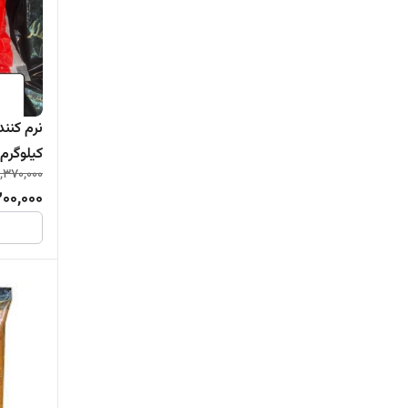
کیلوگرم ayara
,370,000
200,000