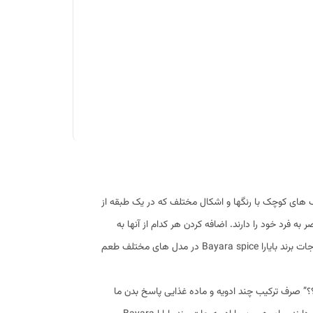
ن نگاه نکنید که ظرف های کوچک با رنگها و اشکال مختلف که در یک طبقه از
به فرد خود را دارند. اضافه کردن هر کدام از آنها به
غذایی که در حال پخت است رنگ، بو و مزه جدید را ایجاد می کند ودر همین راستا ادویه جات برند بایارا Bayara spice در مدل های مختلف طعم
؟” صرف ترکیب چند ادویه و ماده غذایی پاسخ بدن ما