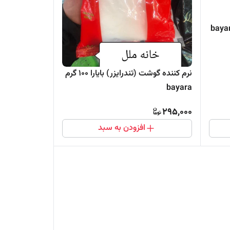
ایارا (bayara) ۵۰۰
نرم کننده گوشت (تندرایزر) بایارا 100 گرم
bayara
295,000
افزودن به سبد