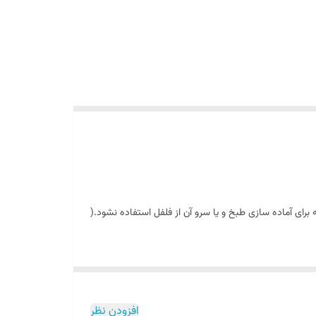
 برای آماده سازی طبخ و یا سرو آن از فلفل استفاده نشود.(
 دان و یا پرک در آشپزخانههای خود موجود دارید.
ین فلفل چیلی پرک بسیار تند و تیز میباشد که از بهترین
افزودن نظر