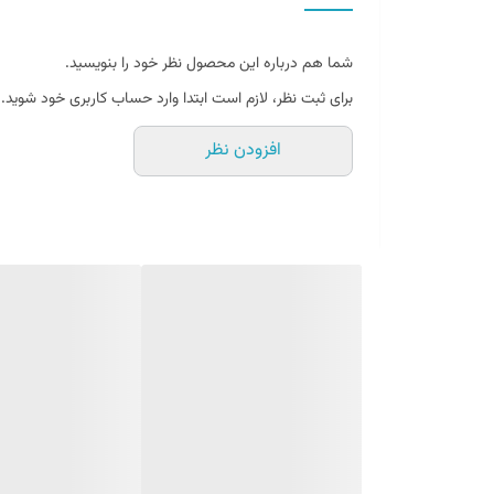
فلفل چیلی پرک ۱ کیلو بایارا _ Chili crushed Bayara) را می توانید از سایت خانه ملل ( (http://www.khanehmelal.ir تهیه کنید.
شما هم درباره این محصول نظر خود را بنویسید.
فلفل چیلی پرک ۱ کیلو بایارا _ Chili crushed Bayara
برای ثبت نظر، لازم است ابتدا وارد حساب کاربری خود شوید.
نوعی فلفل نیمه تند و شیرین است اما اغلب آن را به عنوان 
افزودن نظر
به خوردن غذاهای تند و آتشین علاقمند هستند نیز برای خورد
طرفداران پر و پا قرص آن هستند. ( از سایت خانه ملل فلفل چیل
فلفل چیلی پرک ۱ کیلو بایارا _ Chili crushed Bayara
مقدار استفاده شما نیز شاید به استفاده از این فلفل برای ته
است که مقدار تعیین شده و مورد نظر خود رامرحله به مرحله به
فلفل چیلی پرک ۱ کیلو بایارا _ Chili crushed Bayara
در این محصول وجود ویتامینهایی نظیر B۶ که در برطرف کردن تهوع نقش دارد که در ساخت فاکتورهای انعقادی لازم
است.ویتامین C و A که در متابولیسم و سلام