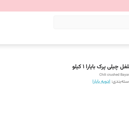
فل چیلی پرک بایارا 1 کیلو
Chili crushed Baya
ته‌بندی
:
ادویه بایارا