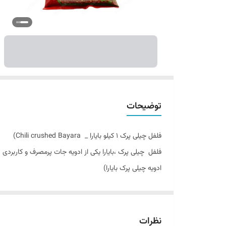
توضیحات
فلفل چیلی پرک ۱ کیلو بایارا _ Chili crushed Bayara)
فلفل چیلی پرک ،بایارا یکی از ادویه جات پرمصرف و کاربردی
ادویه چیلی پرک بایارا)
فلفل بايارا این ادویه پرکاربرد که دارای طبع گرم و عطری تند
انواع فلفل دارای درجه ،تندی ،عطر، طعم و حتی رنگ های مخت
فلفل تهیه شده است. ( از سایت خانه ملل ادویه چیلی پرک بایا
نظرات