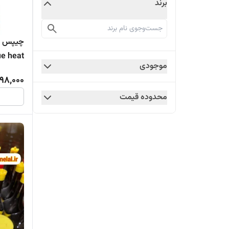
برند
ue heat
موجودی
98,000
محدوده قیمت