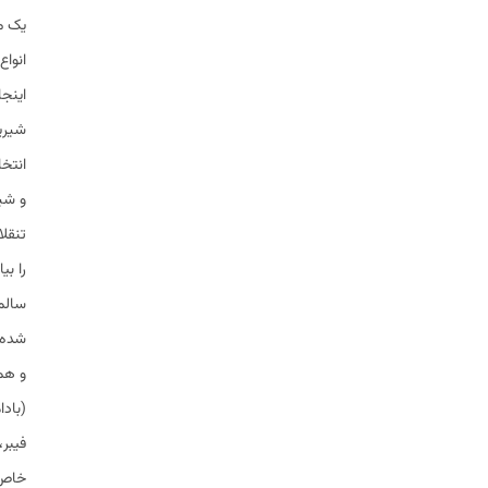
یک م
انواع
اینجا
شیری
انتخ
و شیر
تنقل
را بی
سالم
شده د
و هم 
(بادا
فیبر،
خاص و