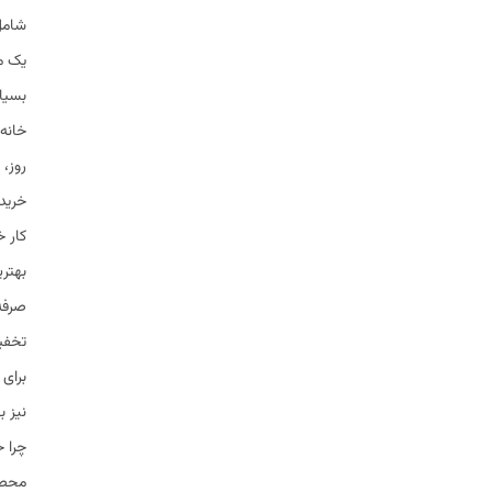
شامل
یک می
بسیار
خانه 
روز، 
خرید 
کار خ
بهتری
صرفه‌
تخفیف
برای 
نیز ب
چرا خ
محصول