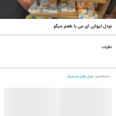
نودل لیوانی ای می با طعم میگو
نظرات
دسته‌بندی
:
نودل های اورجینال