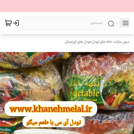
سوپر مارکت خانه ملل
/
نودل
/
نودل های اورجینال