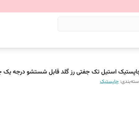
اپستیک استیل تک جفتی رز گلد قابل شستشو درجه یک چ
ته‌بندی
:
چاپستیک