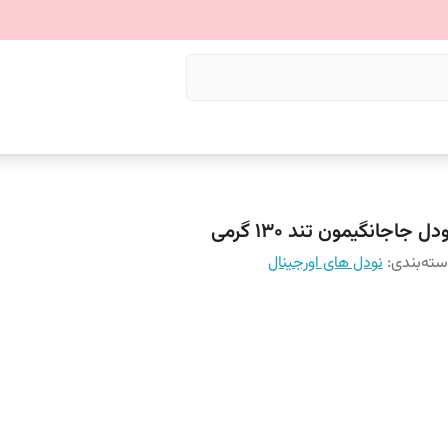
دل جاجانگیمون تند 130 گرمی
ته‌بندی
:
نودل های اورجینال