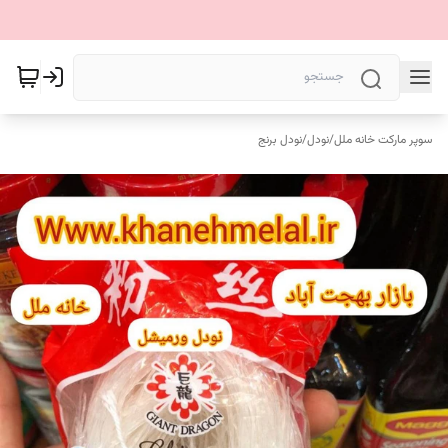
سوپر مارکت خانه ملل
/
نودل
/
نودل برنج