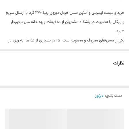
خرید و قیمت اینترنتی و آنلاین سس خردل دیژون رمیا 370 گرم با ارسال سریع
و رایگان با عضویت در باشگاه مشتریان از تخفیفات ویژه خانه ملل برخوردار
شوید.
یکی از سس‌های معروف و محبوب است که در بسیاری از غذاها، به ویژه در
آشپزی فرانسه و سایر غذاهای اروپایی، کاربرد دارد. با
طعمی تند و ملایم
که به
خوبی طعم‌های دیگر را تکمیل می‌کند، در ترکیب با گوشت، سالاد، ساندویچ‌ها
نظرات
و
غذاهای دریایی
به یکی از انتخاب‌های محبوب تبدیل شده است.
یک سس خردل با
طعمی خاص و ملایم
است که از دانه‌های خردل، سرکه،
نمک و ادویه‌های مختلف تهیه می‌شود. این سس به‌طور خاص به‌خاطر طعم
دسته‌بندی
:
دیژون
متمایز و تند خود که با شیرینی ملایم ترکیب می‌شود، شناخته می‌شود. برند
«رمیا» یکی از برندهای معروف و معتبر در تولید سس‌های خردل است که در
بسیاری از فروشگاه‌ها در سراسر جهان موجود است.
سس رمیا از خردل دیژون، که نوعی خردل با دانه‌های ریز و رنگ روشن است،