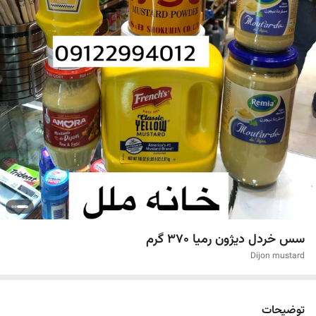
سس خردل دیژون رمیا 370 گرم
Dijon mustard
توضیحات