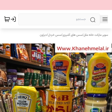
سوپر مارکت خانه ملل
/
سس های آشپزی
/
سس خردل
/
دیژون