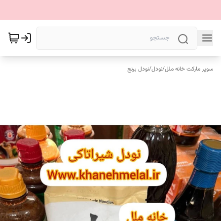
سوپر مارکت خانه ملل
/
نودل
/
نودل برنج