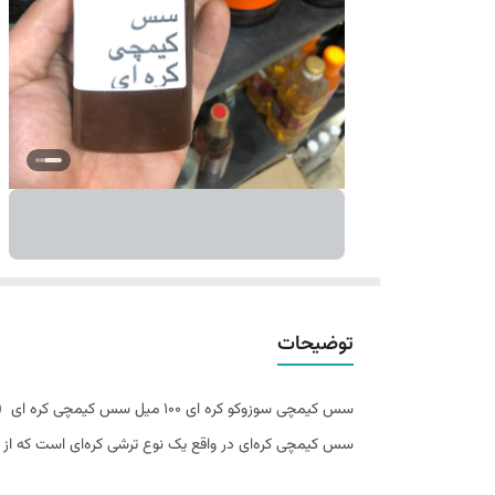
توضیحات
سس کیمچی سوزوکو کره‌ ای 100 میل سس کیمچی کره‌ ای (Kimchi Sauce) یکی از مهم‌ترین عناصر در آشپزی کره‌ای است. این سس، با طعم تند و ترش، با ترکیبات مختلفی در کره تولید می‌شود.
سس کیمچی کره‌ای در واقع یک نوع ترشی کره‌ای است که از ت