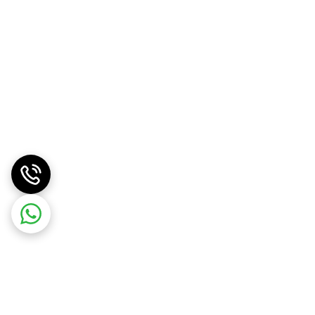
 در سایر غذاها نیز استفاده کنید و غذاهای منحصر به فرد
وری ژاپنی.ترشی زنجبیل صورتی ژاپنی.ماهی سالمون اسموک