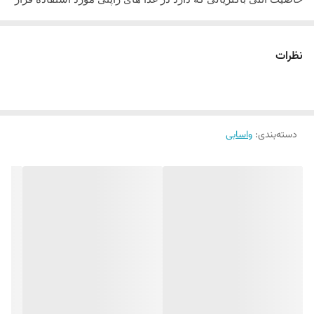
می گیرید و به همراه ماهی خام سرو می شود.
نظرات
تحقیقات اخیر نشان داده اند که نه تنها ریشه واسابی ، بلکه برگ های
آن خاصیت درمانی و دارویی دارند و می توانند با عوامل اکسید اتیو
در بدن مقابله کنند.
دسته‌بندی
:
واسابی
ویتامین
موجود در واسابی بسیار بیشتر از ترب کوهی است.
C
سس واسابی ژاپنی ۳ گرم و سویا سس ۵ گرم ساشیمی سرشار
آنتی اکسیدان است ، مصرف واسابی به طور معمول می تواند شما
را جوان نگه دارد ، چرا که مصرف آن سلول ها را سالم نگه می دارد