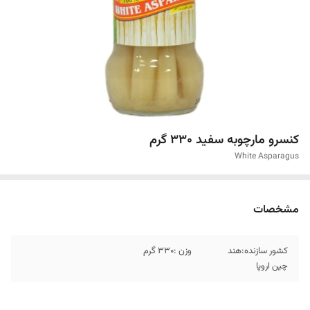
کنسرو مارچوبه سفید ۳۳۰ گرم
White Asparagus
مشخصات
کشور سازنده:هند
وزن :۳۳۰ گرم
چین اروپا