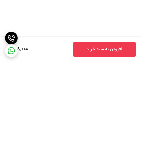
استفاده قرار گیرد
.
استفاده در رستوران‌ها و خانه‌ها: رب تام یام علاوه بر استفاده در
خانه برای پخت و تهیه غذاها، در رستوران‌های تایلندی و آسیایی نیز
بسیار محبوب است و بخش بزرگی از وجود تنوع در منوها و طعم
798,000
افزودن به سبد خرید
دهی به غذاها را برعهده دارد
.
رب تام یام” خوشمزه از سوپهای معروف تایلند است که مواد
“
تشکیل دهنده آن یک طعم خوبی به آن داده است که آن را از سایر
سوپها متمایز کرده است بخصوص طعم قارچ با گل کلم آن را بسیار
لذیذ کرده است
.
طرز تهیه سوپ تایلندی تام یام
برگشت به بالا
داخل قابلمه ای عصاره سبزیجات را بریزید و بگذارید روی حرارت تا
به جوش بیاد.بعد به آن علف لیمو ، فلفل چیلی، گل کلم، و نمک را