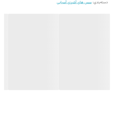
دسته‌بندی
:
سس های آشپزی آسیایی
مواد اصلی سس لوبیا سیاه
1. لوبیا سیاه : این لوبیا ها به‌ طور طبیعی دارای طعم ملایم و بافت نرم
هستند که به سس ضخامت و غنای خاصی می‌ دهند.
2. سس سویا : که طعمی شور و کمی تند به سس می‌ بخشد.
3. سیر و زنجبیل : این دو ماده به
سس طعمی تند و عطری
می‌ دهند که با
لوبیا سیاه ترکیب می‌ شود.
4. شکر یا عسل : برای افزودن طعم شیرین و متعادل ‌کردن شور بودن سس.