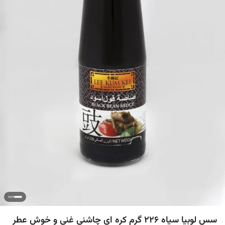
سس لوبیا سیاه 226 گرم کره ای چاشنی غنی و خوش عطر