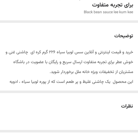
برای تجربه متفاوت
Black bean sauce lee kum kee
توضیحات
خرید و قیمت اینترنتی و آنلاین سس لوبیا سیاه 226 گرم کره ای چاشنی غنی و
خوش عطر برای تجربه متفاوت ارسال سریع و رایگان با عضویت در باشگاه
مشتریان از تخفیفات ویژه خانه ملل برخوردار شوید.
این محصول یک چاشنی غلیظ و پر طعم است که از پوره لوبیا سیاه ، ادویه
‌ها، سس سویا ، سیر، شکر و گاهی سرکه یا لیمو تهیه می ‌شود. این سس
ممکن است به ‌عنوان چاشنی غذا، سس برای پخت غذا یا حتی به‌ عنوان دیپ
نظرات
برای دمنوش ‌های سرخ ‌شده استفاده شود. طعم این سس به‌ طور معمول
شیرین و کمی شور است و ممکن است کمی تندی هم داشته باشد بسته به
اینکه از چه ادویه‌ هایی استفاده شود.