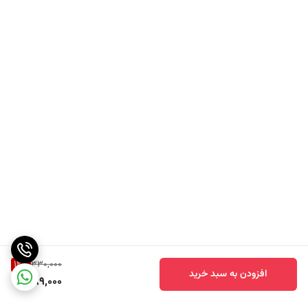
قرار می‌ دهید. سپس برنج سوشی و مواد دیگر مانند ماهی ، سبزیجات یا تخم‌
مرغ را روی نوری می‌ چینید. با کمک حصیر ، رول را محکم می‌ پیچید تا یک
رول مستحکم و منظم به دست آید.
همچنین ، می‌ توانید حصیر سوشی را در بسته‌ بندی پلاستیکی بپیچید یا آن را
در یک کیسه پلاستیکی ارزان قیمت قرار دهید و بعد از استفاده آن را بر دارید.
این کار در هنگام تهیه اوراماکی ، که نوعی رول سوشی است که برنج در
قسمت بیرونی رول قرار دارد ، بسیار رایج است.
مزایای استفاده از سوشی مت
دقت در پیچیدن : باعث می‌ شود که رول سوشی به شکل منظم و محکم
پیچیده شود.
سرعت در تهیه : فرآیند تهیه سوشی را سریع‌ تر و آسان‌ تر می‌ کند.
نظافت و راحتی : بسیاری از بامبو مت دارای پوشش ضد آب هستند که به
12
%
330,000
راحتی تمیز می‌ شوند.
افزودن به سبد خرید
289,000