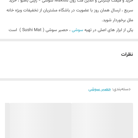
خرید و قیمت اینترنتی و آنلاین مت رول Makisu سوشی - ژاپنی بامبو ، خرید
سریع ، ارسال همان روز با عضویت در باشگاه مشتریان از تخفیفات ویژه خانه
ملل برخوردار شوید.
یکی از ابزار های اصلی در تهیه
سوشی
، حصیر سوشی ( Sushi Mat ) است
که به نام "ماکی‌ سو" ( Makisu ) به معنای غلتیدن نیز مشهور است . جنس
این ابزار معمولاً از نی بامبو هستند و برای پیچیدن سوشی رول‌ های ماکی به
نظرات
کار می‌ رود . حصیر سوشی نه تنها به شکل‌ گیری رول‌ های منظم و محکم
کمک می‌ کند ، بلکه می‌ تواند فرآیند تهیه سوشی را برای افراد راحت‌ تر و سریع‌
تر کند . به غیر از رول سوشی ، ماکی سو نیز برای تکمیل شکل سایر غذا های
دسته‌بندی
:
حصیر سوشی
ژاپنی مانند املت های رولی (تاماگو-یاکی) استفاده می شود.
جنس حصیر سوشی - مت ژاپنی
سنتی از بامبو
است ، اما اخیراً جنس های
پلاستیکی و سیلیکونی در دسترس هستند . مت سوشی بامبو انعطاف پذیر و
هدفمند هستنذ و چرخاندن سوشی را آسان می کنند. از سوی دیگر، آنهایی که
از پلاستیک و سیلیکون، پس از استفاده به راحتی تمیز می شوند.