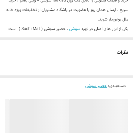
خرید و قیمت اینترنتی و آنلاین مت رول Makisu سوشی - ژاپنی بامبو ، خرید
سریع ، ارسال همان روز با عضویت در باشگاه مشتریان از تخفیفات ویژه خانه
ملل برخوردار شوید.
یکی از ابزار های اصلی در تهیه
سوشی
، حصیر سوشی ( Sushi Mat ) است
که به نام "ماکی‌ سو" ( Makisu ) به معنای غلتیدن نیز مشهور است . جنس
این ابزار معمولاً از نی بامبو هستند و برای پیچیدن سوشی رول‌ های ماکی به
نظرات
کار می‌ رود . حصیر سوشی نه تنها به شکل‌ گیری رول‌ های منظم و محکم
کمک می‌ کند ، بلکه می‌ تواند فرآیند تهیه سوشی را برای افراد راحت‌ تر و سریع‌
تر کند . به غیر از رول سوشی ، ماکی سو نیز برای تکمیل شکل سایر غذا های
دسته‌بندی
:
حصیر سوشی
ژاپنی مانند املت های رولی (تاماگو-یاکی) استفاده می شود.
جنس حصیر سوشی - مت ژاپنی
سنتی از بامبو
است ، اما اخیراً جنس های
پلاستیکی و سیلیکونی در دسترس هستند . مت سوشی بامبو انعطاف پذیر و
هدفمند هستنذ و چرخاندن سوشی را آسان می کنند. از سوی دیگر، آنهایی که
از پلاستیک و سیلیکون، پس از استفاده به راحتی تمیز می شوند.