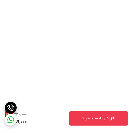
قرار می‌ دهید. سپس برنج سوشی و مواد دیگر مانند ماهی ، سبزیجات یا تخم‌
مرغ را روی نوری می‌ چینید. با کمک حصیر ، رول را محکم می‌ پیچید تا یک
رول مستحکم و منظم به دست آید.
همچنین ، می‌ توانید حصیر سوشی را در بسته‌ بندی پلاستیکی بپیچید یا آن را
در یک کیسه پلاستیکی ارزان قیمت قرار دهید و بعد از استفاده آن را بر دارید.
این کار در هنگام تهیه اوراماکی ، که نوعی رول سوشی است که برنج در
قسمت بیرونی رول قرار دارد ، بسیار رایج است.
مزایای استفاده از سوشی مت
دقت در پیچیدن : باعث می‌ شود که رول سوشی به شکل منظم و محکم
پیچیده شود.
سرعت در تهیه : فرآیند تهیه سوشی را سریع‌ تر و آسان‌ تر می‌ کند.
نظافت و راحتی : بسیاری از بامبو مت دارای پوشش ضد آب هستند که به
12
%
330,000
راحتی تمیز می‌ شوند.
افزودن به سبد خرید
289,000