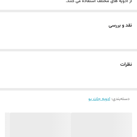
از ادویه های مختلف استفاده می کنند.
این ادویه گریل مرغ یو 800 گرم Uberrimo
بی نظیر ترکیبی از چندین گیاه
خشک شده معطر و ادویه جات فوق العاده خوش طعم و خوشبو می باشد
نقد و بررسی
معمولاً غذاهایی مانند غذاهای گوشتی که در آنها گوشت قرمز و یا
گوشت
سفید و ماهی
دارد بوی ناخوشایندی دارند . حتماً باید طعم دار شوند چرا که
این غذاها به خودی خود طعم چندان مناسبی نخواهند داشت و حتماً باید
با استفاده از ادویه های متنوع و بسیار خوشبو که دارای سبزی های معطر و
نظرات
ادویه های مختلف هستند استفاده کنید.
ادویه ها و چاشنی ها
برای افزودن مزه و رایحه بهتر به غذاها مورد
استفاده قرار می گیرند. از زمانی که انسان یاد گرفت غذای خود را به صورت
دسته‌بندی
:
ادویه جات یو
پخته میل کند، استفاده از ادویه جات را نیز به رژیم غذاییش افزود. برخی
از ادویه ها مانند نمک و فلفل، تنها روی مزه غذا تاثیر دارند در حالیکه
چاشنی هایی مانند زعفران و زردچوبه هم مزه غذا را بهتر می کنند و هم
ظاهر بهتری به آن می دهند
.(ادویه گریل مرغ)