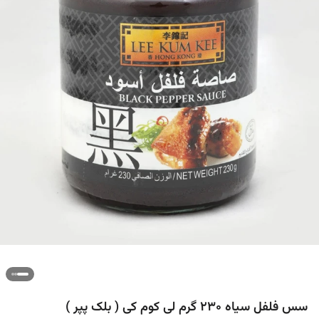
سس فلفل سیاه 230 گرم لی کوم کی ( بلک پپر )