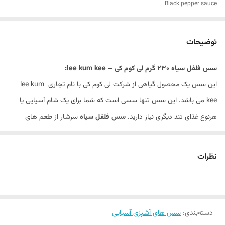
Black pepper sauce
توضیحات
سس فلفل سیاه ۲۳۰ گرم لی کوم کی – lee kum kee:
این سس یک محصول گیاهی از شرکت لی کوم کی با نام تجاری lee kum
kee می باشد. این سس تنها سسی است که شما برای یک شام آسیایی یا
هرنوع غذای تند دیگری نیاز دارید.
سس فلفل سیاه
سرشار از طعم‌ های
پیچیده مختلف، برای تهیه غذا های چینی یا کره ای ساده و خوشمزه است و
برای پخت این مدل غذا ها می تواند بهترین انتخاب شما باشد(سس فلفل
نظرات
سیاه 230 گرم لی کوم کی(بلک پپر)lee kum kee)
سس فلفل سیاه
به علت اینکه از فلفل سیاه تازه اسیاب شده در آن استفاده
شده است. علاوه براینکه باعث ایجاد یک حس تندی خوشایند حین خوردن غذا
دسته‌بندی
:
سس های آشپزی آسیایی
می شود، کمک می کند که غذای شما سریعا آماده شود و شما زمان کمتری