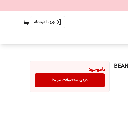
ورود | ثبت‌نام
اینز قوطی 415 گرم گلوتن فری HEINZ مدل BEANZ
ناموجود
دیدن محصولات مرتبط