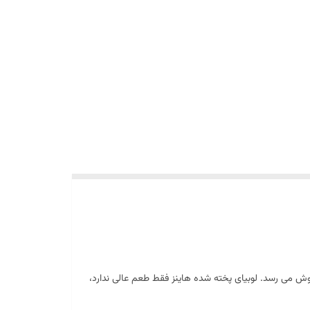
ید می شود و در انگلستان و سایر کشورها به فروش می رسد. لوبیای پخته شده هاینز فقط طعم عالی ندارد،