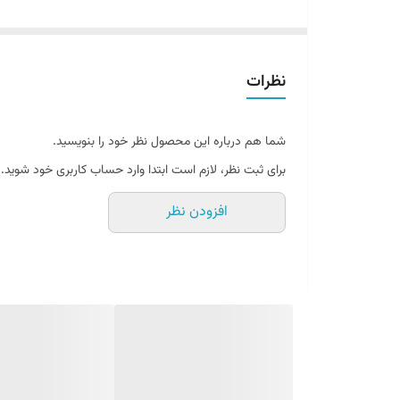
یکی از پنج ماده غذایی روزانه شما که به آن نیاز دارید در
کنسر
است که مناسب برای گیاهخواران است. این کنسرو فاقد گلو
آیا میدانید
کنسرو لوبیا
چقدر کالری دارد؟ این کنسرو در هر صد گرم از خود
نظرات
کنسرو لوبيا هاينز قوطی 415 گرم گلوتن فری HEINZ
فواید لوبیا:
شما هم درباره این محصول نظر خود را بنویسید.
خوردن
کنسرو لوبیا
باعث ترشح حداقل میزان لپتین خون می‌شو
برای ثبت نظر، لازم است ابتدا وارد حساب کاربری خود شوید.
از اشتهای کاذب خواهند داشت. هاینز پروتئین زیادی دارد و 
افزودن نظر
نقش مهم و کلیدی خواهد داشت.
کم شکر
بدون گلوتن
بدون رنگ و طعم مصنوعی
بدون نگهدارنده
مواد تشکیل دهنده:
لوبیا (۵۱٪)