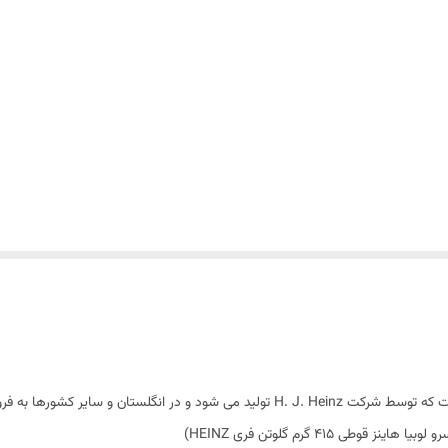
لوبیای پخته Heinz baked beanz مارکی از لوبیای پخته است که توسط شرکت H. J. Heinz تول
ی 415 گرم گلوتن فری HEINZ)