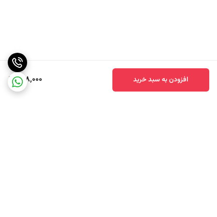
698,000
افزودن به سبد خرید
برگشت به بالا
طریقه مصرف بلغور ( عربی ) کوس کوس 500 گرم سیپا _ sipa چگونه است ؟