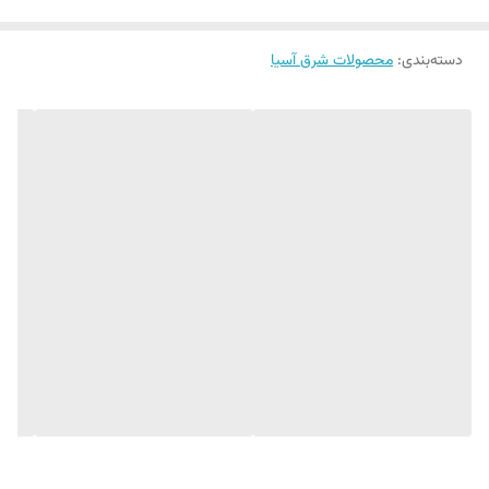
دسته‌بندی
:
محصولات شرق آسیا
در تهیه بلغور ( عربی ) کوس کوس 500 گرم سیپا _ sipa از آرد گندم و
همچنین سمولینا گندم استفاده می‌ شود. همچنین از حبوبات نیز در بعضی
از این محصولات استفاده می‌ کنند . این
محصول بسیار مغذی
است و برای