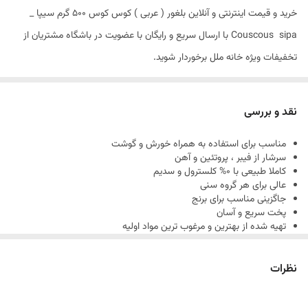
خرید و قیمت اینترنتی و آنلاین بلغور ( عربی ) کوس کوس 500 گرم سیپا _
Couscous sipa با ارسال سریع و رایگان با عضویت در باشگاه مشتریان از
تخفیفات ویژه خانه ملل برخوردار شوید.
شما می توانید از مزه و طعم بی نظیر آن نهایت لذت را ببرید . این محصول
همان
بلغور
عربی است . یک غذای بسیار محبوب در کشور های عربی و
نقد و بررسی
آفریقایی می باشد .همچنین در جنوب ایتالیا و سیسیل نیز از این غذا استفاده
مناسب برای استفاده به همراه خورش و گوشت
می کنند .
سرشار از فیبر ، پروتئین و آهن
کاملا طبیعی با 0% کلسترول و سدیم
عالی برای هر گروه سنی
جاگزینی مناسب برای برنج
پخت سریع و آسان
تهیه شده از بهترین و مرغوب ترین مواد اولیه
در جای خشک و خنک نگهداری شود
محصول: مراکش / فرانسه
نظرات
وزن: 500 گرم