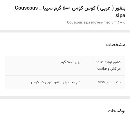
بلغور ( عربی ) کوس کوس 500 گرم سیپا _ Couscous
sipa
Couscous sipa moyen-medium 500 g
مشخصات
کشور تولید کننده :
وزن : ۵۰۰ گرم
مراکش و فرانسه
برند : سیپا sipa
نام محصول : بلغور عربی کسکوس
توضیحات