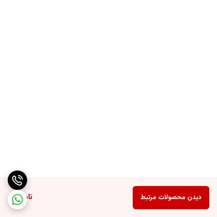
فعالیت می کند. این شرکت قبلاً به عنوان شرکت ترانزبایت شناخته می شد و
در ماه مه سال ۲۰۱۴ نام خود را به American Green تغییر داد. دفتر مرکزی
American Green، درآریزونا است. شرکت آمریکایی گرین، در سال ۲۰۰۹، به
دومین شرکت تجاری/غذایی در صنعت آمریکا تبدیل شد.
سیروپ پنکیک 710 میل امریکن گاردن – Pancake syrup american
garden original 710 ml
آمریکن گرین با تولید مواد غذایی مغذی سعی در کنترل بازار اروپا و خاورمیانه را
داشته و همواره به این اصل معتقد بوده است که کیفیت را فدای کمیت نکند.
از این رو محصول غذایی نظیر کره بادام زمینی، انواع نوشیدنی و سایر خوراکی
هایش همواره دارای بالاترین کیفیت ممکن بوده اند. آمریکن گرین هم اکنون
جز بهترین برندهای تولید مواد غذایی در جهان است. (سیروپ پنکیک 710 میل
امریکن گاردن – Pancake syrup american garden original 710 ml)
سیروپ پنکیک آمریکن گاردن AMERICAN GARDEN
ناموجود
دیدن محصولات مرتبط
سیروپ پنکیک امریکن گاردن American Garden یکی از محصولات با کیفیت