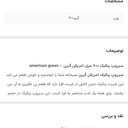
مشخصات
وزن
گرم۳۰۰
توضیحات
سیروپ پنکیک ۷۰۰ میل امریکن گرین – american green:
سیروپ پنکیک امریکن گرین
صبحانه شما را خوشمزه و خوش طعم می کند.
این شربت پنکیک حس کاملی از شربت افرا دارد که طعم بی نظیری به آن می
بخشد. برای همه یک لذت منحصر به فرد است. این سیروپ پنکیک در حجم
۷۰۰ میل ارائه شده و ساخت کشور آمریکاست. برای خرید انواع سس شکلات و
سیروپ می توانید به هست مارکت مراجع کنید.(سیروپ پنکیک 710 میل
نقد و بررسی
امریکن گاردن – Pancake syrup american garden original 710 ml)