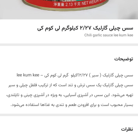
سس چیلی گارلیک ۲/۲۷ کیلوگرم لی کوم کی
Chili garlic sauce lee kum kee
توضیحات
سس چیلی گارلیک ( سیر ) ۲/۲۷؟کیلو گرم لی کوم کی – lee kum kee
سس چیلی گارلیک یک سس ترش و تند است که از ترکیب فلفل چیلی و سیر
تهیه می‌شود. این سس در آشپزی آسیایی، به ویژه در آشپزی چینی و تایلندی،
بسیار محبوب است و برای افزودن طعم و تندی به غذاها استفاده می‌شود.
(سس چیلی گارلیک ( سیر ) ۲/۲۷؟کیلو گرم لی کوم کی – lee kum kee)
سس چیلی گارلیک معمولاً از مواد زیر تشکیل می‌شود:
نظرات
1. فلفل چیلی: فلفل چیلی تازه یا خشک شده، خرد شده یا پوره شده استفاده