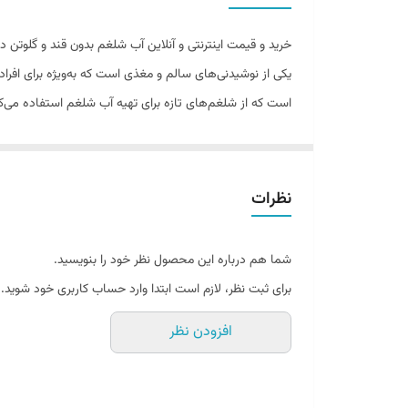
خرید و قیمت اینترنتی و آنلاین آب شلغم بدون قند و گلوتن د
یکی از نوشیدنی‌های سالم و مغذی است که به‌ویژه برای افرا
است که از شلغم‌های تازه برای تهیه آب شلغم استفاده می‌ک
از نوعی سبزی ریشه‌ای و همانند کلم پیچ، کلم بروکسل و کلم
سلامت بدن را تامین می‌کنند.
آب شلغم ساده دوغانای از جمله
خوراکی های طبیعی
است که
نظرات
علاوه بر این در تحقیقات مختلفی ثابت شده، مصرف آن در پی
درمانی ویژه ای دارد که از آن برای درمان یبوست، تقویت بی
شما هم درباره این محصول نظر خود را بنویسید.
نوشیدنی «شلغم» یا «آب لبو» از شلغم ، هویج بنفش، نمک و
برای ثبت نظر، لازم است ابتدا وارد حساب کاربری خود شوید.
افزودن نظر