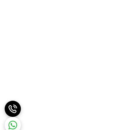
با طعم خاص و ملایم خود، پایه اصلی تهیه آب شلغم تند دوغانای
ام شود.