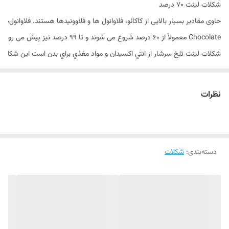
شكلات لينت ٧٠ درصد
Chocolate معمولاً از ۶۰ درصد شروع می شوند و تا ۹۹ درصد نیز پیش می روند.
شكلات لينت تلخ سرشار از انتي اكسيدان و مواد مغذي براي بدن است اين شكلات 
یکی از خوشمزه ترین و محبوب ترین شکلات های تلخ، شکلات ۹۰ درصد لینت است. طعم و مزه خاص شکلات لینت تلخ نظر مشکل پسندترین افراد را هم به خود جلب می کند. مقدار شکر بسیار کمی که در این شکلات استفاده شده، باعث می شود شکلات لینت به یکی ازسالم ترین شکلات ها تبدیل شود.
نظرات
شکلات تلخ لینت ساخت شرکت لیندت اند اشپرونگلی، (به آلمانی: Lindt &
Sprüngli) است این شرکت صنایع غذایی سوئیسی است،که در زمینه تولید و توزیع فراورده‌های قندی و انواع شکلات‌ها، کره بادام زمینی، کاکائو، شامپاین، وانیل، نمک دریایی، کرم کارامل،کارامل و شکلات تلخ لینت سوئیسی فعالیت می‌نماید.
دسته‌بندی
:
شکلات
شرکت شکلات تلخ لینت در سال ۱۸۴۵ توسط دیوید اشپرونگلی-
شوارتز در دهکده‌ای در نزدیکی زوریخ راه‌اندازی شد و در حال حاضردارای ۶ کارخانه تولیدی در کشورهای آلمان، سوئیس، فرانسه، اتریش، ایتالیا و ایالات متحده آمریکا می‌باشد.
دفتر مرکزی این شرکت در شهر زوریخ قرار دارد و سهام آن در بازار بورس سیکس
کالری شکلات لینت: