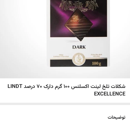
شکلات تلخ لینت اکسلنس ١٠٠ گرم دارک ٧٠ درصد LINDT
EXCELLENCE
توضیحات