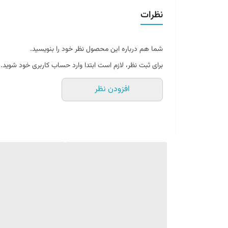
خواص پودر کاسترد تیارا custard powder tiara
نظرات
کاسترد تیارا Tiara دارای ارزش غذایی بالایی است.
این پودر دارای کربوهیدرات فراوانی است.(پودر کاسترد تیارا Tiara)
شما هم درباره این محصول نظر خود را بنویسید.
همچنین custard فیبر فراوانی دارد. وجود پروتئین و سدیم در کاسترد
برای ثبت نظر، لازم است ابتدا وارد حساب کاربری خود شوید.
باعث شده تا ارزش غذایی بالایی داشته باشید.(پودر کاسترد تیارا )55
افزودن نظر
کالری تیارا custard powder tiara
پودر کاسترد تیارا Tiara در هر 100 گرم 349 کالری انرژی دارد.
خرید پودر کاسترد تیارا
خرید پودر کاسترد تیارا ساده است البته تا زمانی که به
فروشگاه ها ی معتبر دسترسی داشته باشید. باتوجه به
محبوبیت این محصول، با شکل و ظاهری مشابه و البته کیفی
پایینتر محصولاتی تولید شده اند. اگر سوال مهم شما این ا
که پودر کاسترد از کجا بخریم پیشنهاد می کنیم
از فروشگاه هایی که در این حوزه فعالیت می کنند اقدام کنید