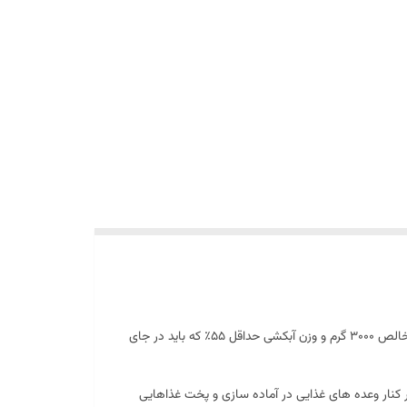
:زیتون سیاه ورقه شده ،نمک خوراکی ،کلسیم ،لاکتیک ،گلوکونات آهن ،و آب تشیکل شده است با وزن خالص ۳۰۰۰ گرم و وزن آبکشی حداقل ۵۵٪ که باید در جای
در کنار وعده های غذایی در آماده سازی و پخت غذاهایی